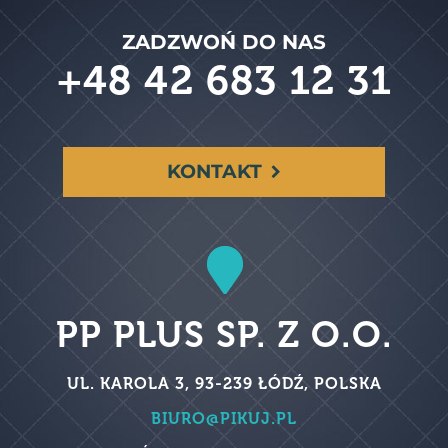
ZADZWOŃ DO NAS
+48 42 683 12 31
KONTAKT

PP PLUS SP. Z O.O.
UL. KAROLA 3, 93-239 ŁÓDŹ, POLSKA
BIURO@PIKUJ.PL